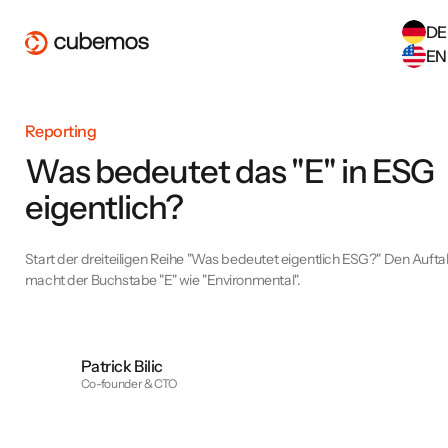
DE
EN
SELECT ANOTHER LANGUAGE
Reporting
German
(
DE
)
English
(
EN
)
Was bedeutet das "E" in ESG
eigentlich?
Start der dreiteiligen Reihe "Was bedeutet eigentlich ESG?" Den Aufta
macht der Buchstabe "E" wie "Environmental".
Patrick Bilic
Co-founder & CTO