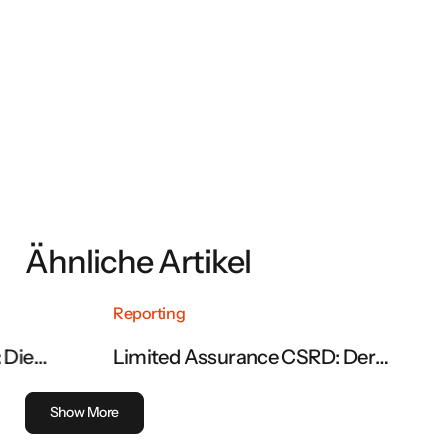
Jetzt downloaden
Ähnliche Artikel
Reporting
Rep
Limited Assurance CSRD: Der
CS
vollständige Leitfaden zur Prüfung
be
des Nachhaltigkeitsberichts
Show More