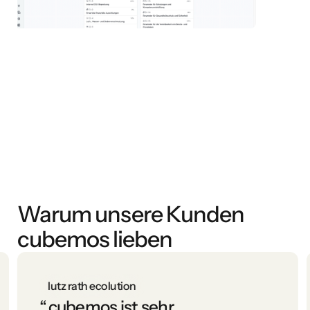
Warum unsere Kunden
cubemos lieben
lutz rath ecolution
“
cubemos ist sehr