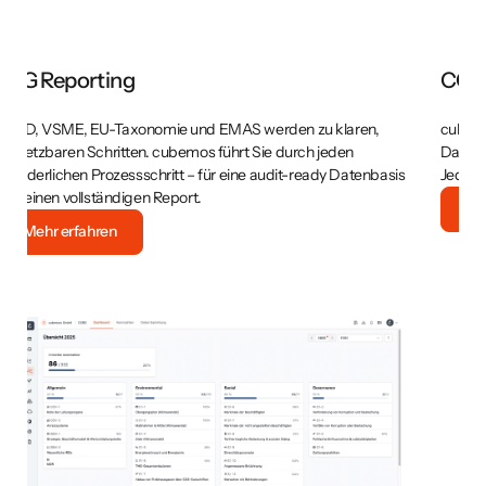
CO2-Bilanzierung
cubemos strukturiert Ihre gesamte CO₂-Bilanzierung – von der
Datenerfassung über Scope 1, 2 und 3 bis zum fertigen Report.
s
Jeder Schritt nachvollziehbar, jede Zahl verlässlich.
Mehr erfahren