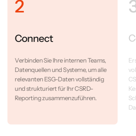
2
Connect
C
Verbinden Sie Ihre internen Teams,
Er
Datenquellen und Systeme, um alle
vo
relevanten ESG-Daten vollständig
CS
und strukturiert für Ihr CSRD-
Ke
Reporting zusammenzuführen.
Sc
Da