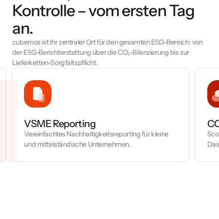
Kontrolle – vom ersten Tag
an.
cubemos ist Ihr zentraler Ort für den gesamten ESG-Bereich: von
der ESG-Berichterstattung über die CO₂-Bilanzierung bis zur
Lieferketten-Sorgfaltspflicht.
VSME Reporting
CO
Vereinfachtes Nachhaltigkeitsreporting für kleine
Scop
und mittelständische Unternehmen.
Das