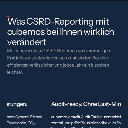
Was CSRD-Reporting mit
cubemos bei Ihnen wirklich
verändert
Mit cubemos wird CSRD-Reporting vom einmaligen
Kraftakt zur strukturierten automatisierten Routine –
effizienter, verlässlicher und jedes Jahr ein bisschen
leichter.
Audit-ready. Ohne Last-Minute-Stress.
E
cubemos erstellt Audit Trails automatisch, speichert alle Belege
Mi
zentral und prüft Plausibilität direkt im System. Ihr Report ist
we