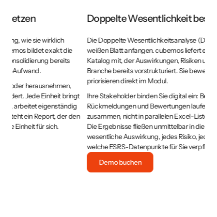
Doppelte Wesentlichkeit bestimmen
D
Die Doppelte Wesentlichkeitsanalyse (DWA) muss nicht beim
Hi
weißen Blatt anfangen. cubemos liefert einen vollständigen IRO-
au
Katalog mit, der Auswirkungen, Risiken und Chancen für Ihre
se
Branche bereits vorstrukturiert. Sie bewerten, ergänzen,
si
priorisieren direkt im Modul.
Rä
en
gt
Ihre Stakeholder binden Sie digital ein: Befragungen,
Da
g
Rückmeldungen und Bewertungen laufen direkt im System
si
en
zusammen, nicht in parallelen Excel-Listen oder Mail-Schleifen.
di
Die Ergebnisse fließen unmittelbar in die DWA ein. Jede
Ei
wesentliche Auswirkung, jedes Risiko, jede Chance bestimmen,
welche ESRS-Datenpunkte für Sie verpflichtend sind.
Demo buchen