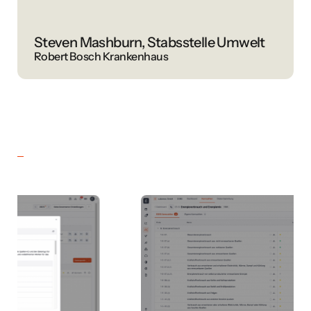
Steven Mashburn, Stabsstelle Umwelt
Robert Bosch Krankenhaus
A
Au
Be