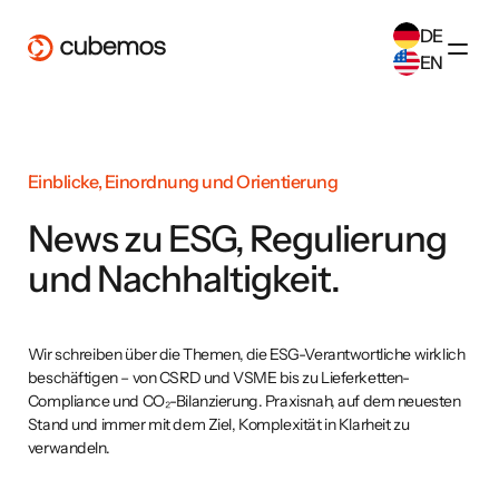
DE
EN
SELECT ANOTHER LANGUAGE
German
(
DE
)
English
(
EN
)
Einblicke, Einordnung und Orientierung
News zu ESG, Regulierung
und Nachhaltigkeit.
Wir schreiben über die Themen, die ESG-Verantwortliche wirklich
beschäftigen – von CSRD und VSME bis zu Lieferketten-
Compliance und CO₂-Bilanzierung. Praxisnah, auf dem neuesten
Stand und immer mit dem Ziel, Komplexität in Klarheit zu
verwandeln.