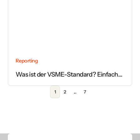
Reporting
Was ist der VSME-Standard? Einfach
erklärt
1
2
...
7