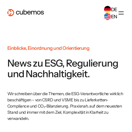
DE
EN
SELECT ANOTHER LANGUAGE
German
(
DE
)
English
(
EN
)
Einblicke, Einordnung und Orientierung
News zu ESG, Regulierung
und Nachhaltigkeit.
Wir schreiben über die Themen, die ESG-Verantwortliche wirklich
beschäftigen – von CSRD und VSME bis zu Lieferketten-
Compliance und CO₂-Bilanzierung. Praxisnah, auf dem neuesten
Stand und immer mit dem Ziel, Komplexität in Klarheit zu
verwandeln.