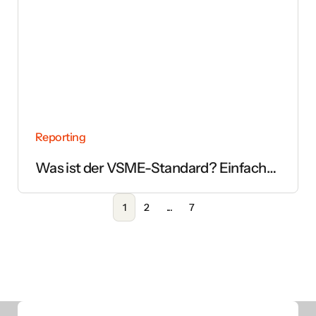
Reporting
Was ist der VSME-Standard? Einfach
erklärt
1
2
...
7