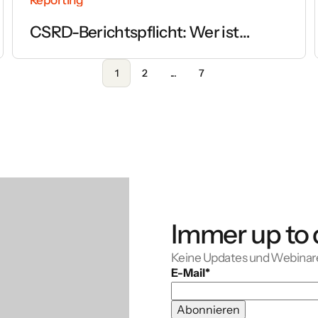
CSRD-Berichtspflicht: Wer ist
betroffen und ab wann gilt sie?
1
2
...
7
Immer up to 
Keine Updates und Webinar
E-Mail
*