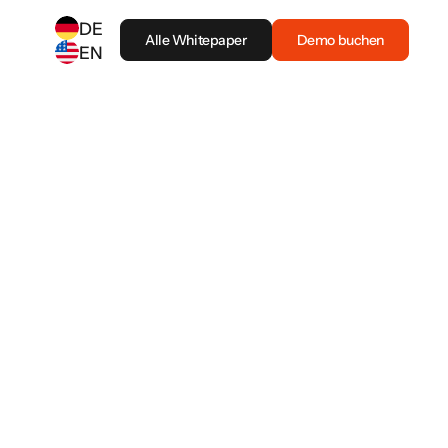
DE
Alle Whitepaper
Demo buchen
EN
SELECT ANOTHER LANGUAGE
German
(
DE
)
English
(
EN
)