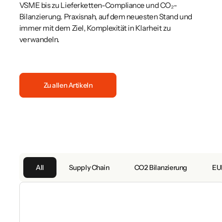
VSME bis zu Lieferketten-Compliance und CO₂-
Bilanzierung. Praxisnah, auf dem neuesten Stand und
immer mit dem Ziel, Komplexität in Klarheit zu
verwandeln.
Zu allen Artikeln
All
Supply Chain
CO2 Bilanzierung
EU