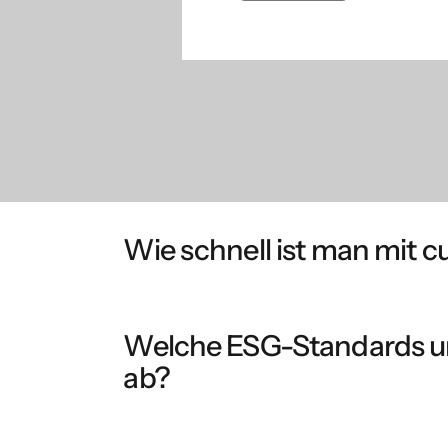
Wie schnell ist man mit c
cubemos führt Sie von Anfang an durch strukt
täglichen Arbeitsgrundlage. Mit jedem Zyklus
Welche ESG-Standards u
wiederverwendet werden.
ab?
cubemos unterstützt alle relevanten Stand