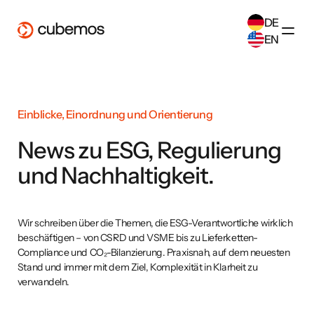
DE
EN
SELECT ANOTHER LANGUAGE
German
(
DE
)
English
(
EN
)
Einblicke, Einordnung und Orientierung
News zu ESG, Regulierung
und Nachhaltigkeit.
Wir schreiben über die Themen, die ESG-Verantwortliche wirklich
beschäftigen – von CSRD und VSME bis zu Lieferketten-
Compliance und CO₂-Bilanzierung. Praxisnah, auf dem neuesten
Stand und immer mit dem Ziel, Komplexität in Klarheit zu
verwandeln.