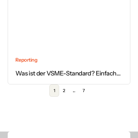
Reporting
Was ist der VSME-Standard? Einfach
erklärt
1
2
...
7