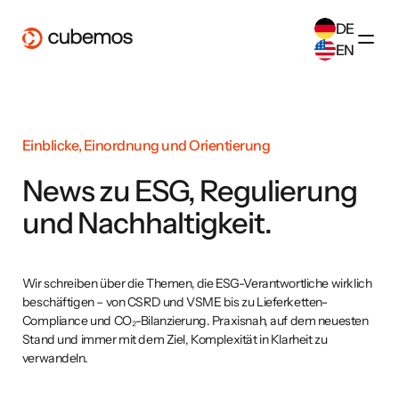
DE
EN
SELECT ANOTHER LANGUAGE
German
(
DE
)
English
(
EN
)
Einblicke, Einordnung und Orientierung
News zu ESG, Regulierung
und Nachhaltigkeit.
Wir schreiben über die Themen, die ESG-Verantwortliche wirklich
beschäftigen – von CSRD und VSME bis zu Lieferketten-
Compliance und CO₂-Bilanzierung. Praxisnah, auf dem neuesten
Stand und immer mit dem Ziel, Komplexität in Klarheit zu
verwandeln.