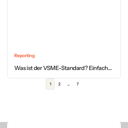
Reporting
Was ist der VSME-Standard? Einfach
erklärt
1
2
...
7